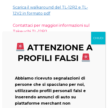
Scarica il walkaround del TL-12R2 e TL-
12V2 in formato pdf
Contattaci per maggiori informazioni sul
Takeuchi TL-12R2
ATTENZIONE A
Clicca qui per guardare il
video
YouTube
del
TL-12R2 e TL-12
V2
PROFILI FALSI
Abbiamo ricevuto segnalazioni di
persone che si spacciano per noi,
utilizzando profili personali falsi e
inserendo annunci di auto su
piattaforme merchant non