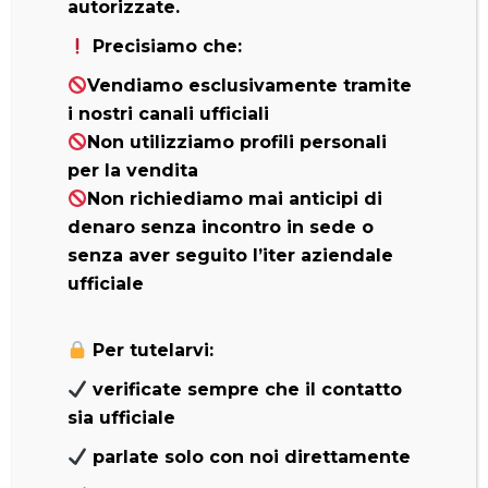
autorizzate.
Precisiamo che:
Vendiamo esclusivamente tramite
i nostri canali ufficiali
Non utilizziamo profili personali
PRESTAZIONI
per la vendita
Non richiediamo mai anticipi di
La TL-12 Takeuchi® nella versione a
denaro senza incontro in sede o
geometria radiale è stata appositamente
senza aver seguito l’iter aziendale
studiata per lavorare agevolmente con
ufficiale
attrezzature a terra: infatti il particolare
posizionamento del cilindro conferisce alla
Per tutelarvi:
macchina una maggior forza di spinta, che è
verificate sempre che il contatto
necessaria per le attrezzature.
sia ufficiale
Inoltre, questa struttura permette di
parlate solo con noi direttamente
migliorare la durata dei componenti in