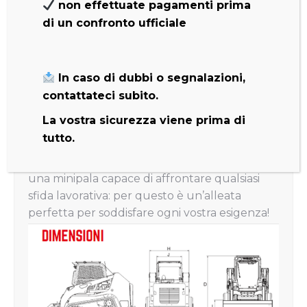
non effettuate pagamenti prima
quanto garantisce una minor usura del
di un confronto ufficiale
cinematismo di sollevamento, che in
macchine potenti come le Track Loader è un
aspetto fondamentale! La TL-12R2 raggiunge
un carico di ribaltamento di 3.915 kg e una
In caso di dubbi o segnalazioni,
capacità operativa di 1.350 kg, che è
contattateci subito.
maggiorata rispetto alla versione precedente
La vostra sicurezza viene prima di
di ben +35%.
tutto.
Forte e potente, la TL-12R2 made in Japan è
una minipala capace di affrontare qualsiasi
sfida lavorativa: per questo è un’alleata
perfetta per soddisfare ogni vostra esigenza!