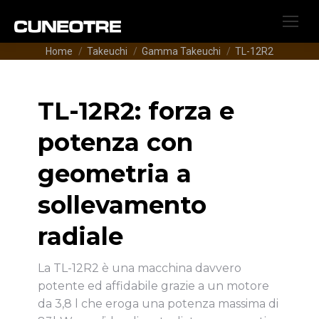
Tu sei qui:
Home
Takeuchi
Gamma Takeuchi
TL-12R2
TL-12R2: forza e
potenza con
geometria a
sollevamento
radiale
La TL-12R2 è una macchina davvero
potente ed affidabile grazie a un motore
da 3,8 l che eroga una potenza massima di