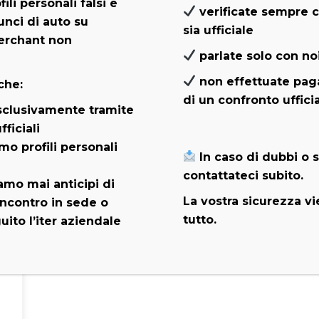
ili personali falsi e
verificate sempre c
nci di auto su
sia ufficiale
erchant non
parlate solo con no
non effettuate pag
che:
di un confronto uffici
clusivamente tramite
fficiali
mo profili personali
In caso di dubbi o 
contattateci subito.
amo mai anticipi di
La vostra sicurezza v
ncontro in sede o
tutto.
ito l’iter aziendale