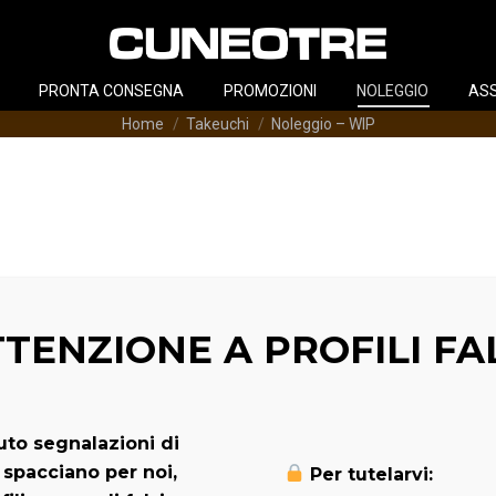
PRONTA CONSEGNA
PROMOZIONI
NOLEGGIO
ASS
Tu sei qui:
Home
Takeuchi
Noleggio – WIP
TENZIONE A PROFILI FA
to segnalazioni di
 spacciano per noi,
Per tutelarvi: