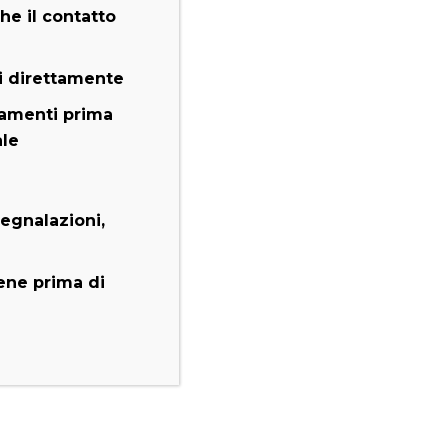
he il contatto
i direttamente
amenti prima
ale
segnalazioni,
iene prima di