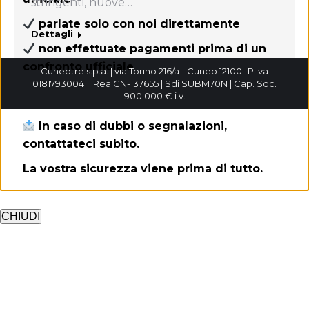
stringenti, nuove…
parlate solo con noi direttamente
Dettagli
non effettuate pagamenti prima di un
confronto ufficiale
Cuneotre s.p.a. | via Torino 216/a - Cuneo 12100- P.Iva
01817930041 | Rea CN-137655 | Sdi SUBM70N | Cap. Soc.
900.000 € i.v.
In caso di dubbi o segnalazioni,
contattateci subito.
La vostra sicurezza viene prima di tutto.
CHIUDI