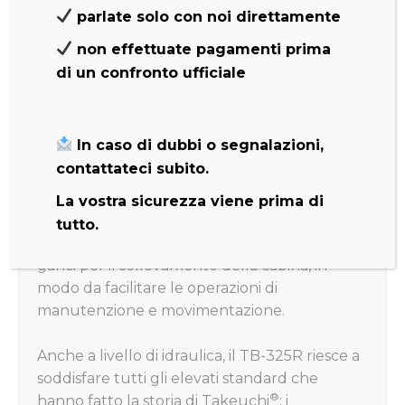
parlate solo con noi direttamente
questo modello risulta superiore in tutta la
sua categoria.
non effettuate pagamenti prima
di un confronto ufficiale
Oltre alle ottime prestazioni, il TB-325R
ottimizza al meglio anche i costi di logistica: è
infatti un escavatore rotondo e poco
In caso di dubbi o segnalazioni,
ingombrante, che è stato progettato per
contattateci subito.
essere
trasportato facilmente
sui camioncini
da 3,5T, in quanto le sue dimensioni sono
La vostra sicurezza viene prima di
ridotte per la categoria a cui appartiene.
tutto.
Inoltre, il modello è stato progettato con i
ganci per il sollevamento della cabina, in
modo da facilitare le operazioni di
manutenzione e movimentazione.
Anche a livello di idraulica, il TB-325R riesce a
soddisfare tutti gli elevati standard che
®
hanno fatto la storia di Takeuchi
: i