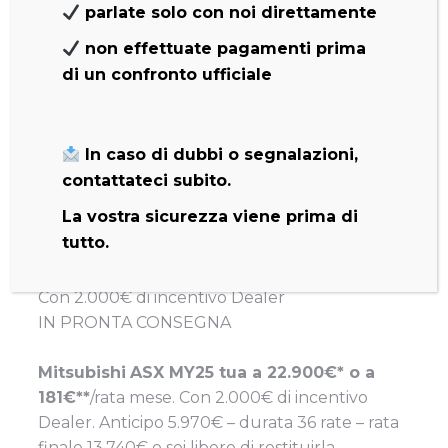
parlate solo con noi direttamente
non effettuate pagamenti prima
di un confronto ufficiale
In caso di dubbi o segnalazioni,
contattateci subito.
ASX MY25
La vostra sicurezza viene prima di
tutto.
A partire da: 22.900€* o 181€**/rata mese
Tan 6,00% Taeg 7,53%
Con 2.000€ di incentivo Dealer
IN PRONTA CONSEGNA
Mitsubishi
ASX MY25 tua a 22.900€* o a
1
81€**
/rata mese. Con 2.000€ di incentivo
Dealer. Anticipo 5.970€ – durata 36 rate – rata
finale 13.740€ o sei libero di restituirla.