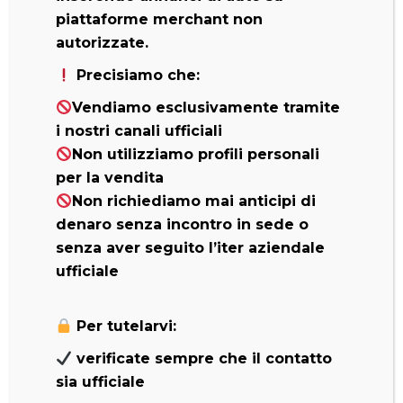
piattaforme merchant non
di restituirla. TAN 6,05% – TAEG 7,21%
autorizzate.
5 ANNI DI GARANZIA 5 ANNI DI ASSISTENZA
Precisiamo che:
STRADALE
Vendiamo esclusivamente tramite
Info e condizioni in Concessionaria.
i nostri canali ufficiali
Non utilizziamo profili personali
Offerta valida fino al 31-03-2025
per la vendita
Non richiediamo mai anticipi di
DETTAGLI PROMOZIONE
denaro senza incontro in sede o
senza aver seguito l’iter aziendale
ufficiale
Per tutelarvi:
verificate sempre che il contatto
sia ufficiale