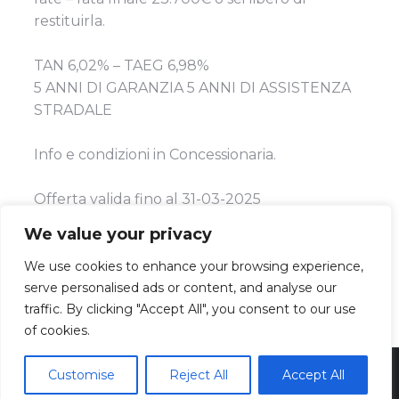
restituirla.
TAN 6,02% – TAEG 6,98%
5 ANNI DI GARANZIA 5 ANNI DI ASSISTENZA
STRADALE
Info e condizioni in Concessionaria.
Offerta valida fino al 31-03-2025
We value your privacy
DETTAGLI PROMOZIONE
We use cookies to enhance your browsing experience,
serve personalised ads or content, and analyse our
traffic. By clicking "Accept All", you consent to our use
of cookies.
Cuneotre s.p.a. | via Torino 216/a - Cuneo 12100- P.Iva
Customise
Reject All
Accept All
01817930041 | Rea CN-137655 | Sdi SUBM70N | Cap. Soc.
900.000 € i.v.