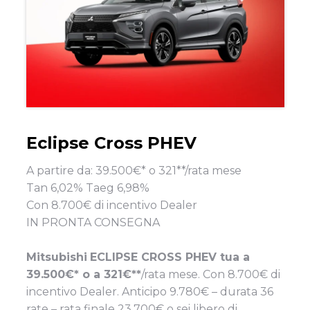
Eclipse Cross PHEV
A partire da: 39.500€* o 321**/rata mese
Tan 6,02% Taeg 6,98%
Con 8.700€ di incentivo Dealer
IN PRONTA CONSEGNA
Mitsubishi
ECLIPSE CROSS PHEV tua a
39.500€* o a
321€**
/rata mese. Con 8.700€ di
incentivo Dealer. Anticipo 9.780€ – durata 36
rate – rata finale 23.700€ o sei libero di