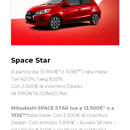
Space Star
A partire da: 13.900€* o 103€** / rata mese
Tan 6,03% Taeg 8,50%
Con 2.000€ di incentivo Dealer
IN PRONTA CONSEGNA
Mitsubishi
SPACE STAR tua a 13.900€* o a
103€**
/rata mese. Con 2.000€ di incentivo
Dealer. Con anticipo 3.990€ – durata 36 rate –
rata finale 8.340€ o sei libero di restituirla.