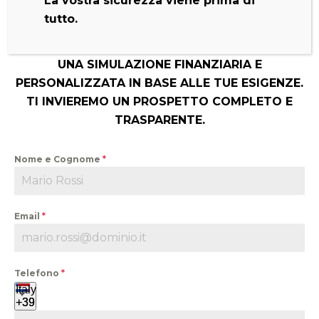
La vostra sicurezza viene prima di
SCOPO ILLUSTRATIVO. OFFERTA VALIDA FINO
tutto.
A ESAURIMENTO PRODOTTO.
CONTATTACI DIRETTAMENTE PER RICEVERE
UNA SIMULAZIONE FINANZIARIA E
PERSONALIZZATA IN BASE ALLE TUE ESIGENZE.
TI INVIEREMO UN PROSPETTO COMPLETO E
TRASPARENTE.
Nome e Cognome
*
Email
*
Telefono
*
Italy
+39
+39