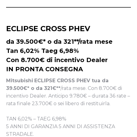
ECLIPSE CROSS PHEV
da 39.500€* o da 321**/rata mese
Tan 6,02% Taeg 6,98%
Con 8.700€ di incentivo Dealer
IN PRONTA CONSEGNA
Mitsubishi
ECLIPSE CROSS PHEV tua da
39.500€* o da 321€**
/rata mese. Con 8.700€ di
incentivo Dealer. Anticipo 9.780€ – durata 36 rate –
rata finale 23.700€ o sei libero di restituirla.
TAN 6,02% – TAEG 6,98%
5 ANNI DI GARANZIA 5 ANNI DI ASSISTENZA
STRADALE.