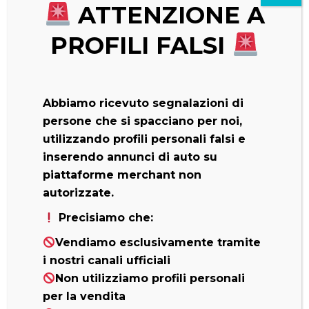
ATTENZIONE A
PROFILI FALSI
Abbiamo ricevuto segnalazioni di
persone che si spacciano per noi,
Il SUV coupé elettrico. Linee audaci e forme
utilizzando profili personali falsi e
scolpite: Eclipse Cross PHEV va oltre le scelte
inserendo annunci di auto su
comuni. Questo SUV coupé utilizza la
piattaforme merchant non
tecnologia EV per creare una sistema ibrido
autorizzate.
avanzato che, in modalità completamente
Precisiamo che:
elettrica, offre un’esperienza di guida ancora
più fluida, altamente reattiva e
Vendiamo esclusivamente tramite
sorprendentemente silenziosa.
i nostri canali ufficiali
Non utilizziamo profili personali
per la vendita
*ECLIPSE CROSS PHEV INSTYLE. Prezzo di listino € 48.200 (IVA e MIS incluse, IPT
e contributo PFU esclusi). Prezzo promo € 39.500, comprensivo di incentivo
Dealer di € 8.700.