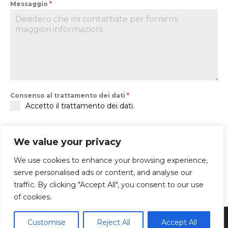
Messaggio
*
Consenso al trattamento dei dati
*
Accetto il trattamento dei dati.
We value your privacy
We use cookies to enhance your browsing experience,
serve personalised ads or content, and analyse our
traffic. By clicking "Accept All", you consent to our use
Invia Messaggio
of cookies.
Cuneotre s.p.a. | via Torino 216/a - Cuneo 12100- P.Iva
Customise
Reject All
Accept All
01817930041 | Rea CN-137655 | Sdi SUBM70N | Cap. Soc.