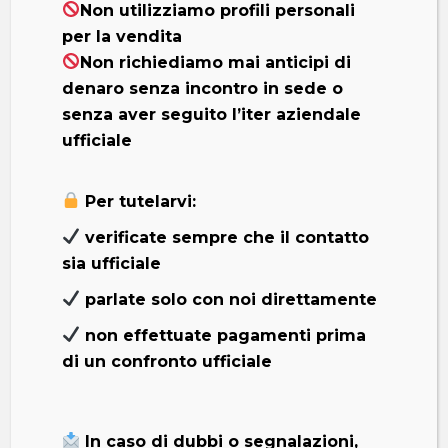
Non utilizziamo profili personali
per la vendita
Non richiediamo mai anticipi di
Promozioni Gamma
denaro senza incontro in sede o
Mitsubishi
senza aver seguito l’iter aziendale
ufficiale
Scopri tutte le promozioni Mitsubishi sulle
vetture in pronta consegna e non solo !
Per tutelarvi:
verificate sempre che il contatto
Da noi protrai trovare tutte le promozioni
sia ufficiale
ufficiali del Marchio Mitsubishi, finanziamenti
agevolati e soluzioni di acquisto
parlate solo con noi direttamente
personalizzate.
non effettuate pagamenti prima
di un confronto ufficiale
Hai un’auto usata che non vuoi tenere ? È un
vantaggio! La valutiamo alle massime
quotazioni di mercato e la ritiriamo in permuta.
In caso di dubbi o segnalazioni,