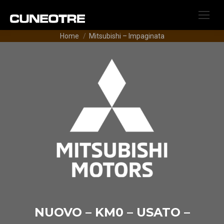
Tu sei qui:
Home
Mitsubishi – Impaginata
NUOVO – KM0 – USATO –