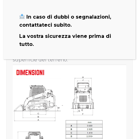
attrezzature.
In caso di dubbi o segnalazioni,
Questo modello aggiunge una potenza
contattateci subito.
motore netta pari a 54,6 kW, una capacità di
La vostra sicurezza viene prima di
sollevamento di 4.100 mm ed è dotato di
tutto.
benne con funzione flottante, perfetta per
adattarsi agli avvallamenti e ai dossi della
superficie del terreno.