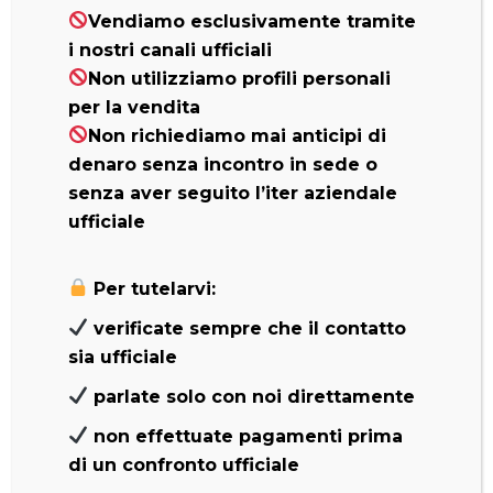
Cercate una track loader precisa, potente e
Vendiamo esclusivamente tramite
versatile al tempo stesso?
i nostri canali ufficiali
Non utilizziamo profili personali
La nostra
TL-10V2 a sollevamento
per la vendita
verticale
è quello che fa per voi! È una
Non richiediamo mai anticipi di
macchina che ha saputo sbaragliare la
denaro senza incontro in sede o
concorrenza grazie alle sue performance
senza aver seguito l’iter aziendale
uniche!
ufficiale
Oggi infatti questo prodotto è molto amato
Per tutelarvi:
dagli operatori del settore, che la scelgono
per la sua
elevata forza di trazione
e la
verificate sempre che il contatto
sua
potenza idraulica
, uniche nella
sia ufficiale
categoria. Si adatta ad ogni necessità
parlate solo con noi direttamente
lavorativa perché è l’ideale sia per il
sollevamento di carichi sia per l’utilizzo di ogni
non effettuate pagamenti prima
attrezzatura a terra: infatti è dotata di attacco
di un confronto ufficiale
rapido universale, compatibile con tutti i tipi di