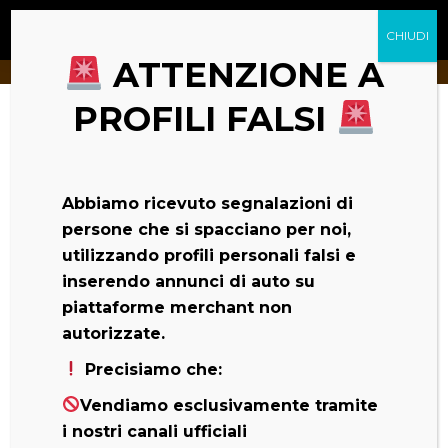
ATTENZIONE A
Tu sei qui:
Home
Project
KGM | SsangYong Korando
PROFILI FALSI
Abbiamo ricevuto segnalazioni di
persone che si spacciano per noi,
utilizzando profili personali falsi e
inserendo annunci di auto su
piattaforme merchant non
autorizzate.
Precisiamo che:
Vendiamo esclusivamente tramite
i nostri canali ufficiali