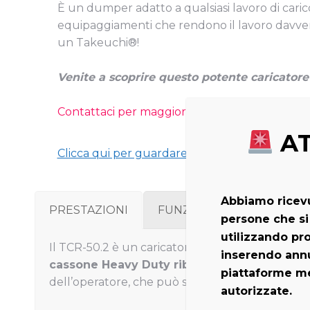
È un dumper adatto a qualsiasi lavoro di carico
equipaggiamenti che rendono il lavoro davve
un Takeuchi®!
Venite a scoprire questo potente caricator
Contattaci per maggiori informazioni sul Tak
AT
Clicca qui per guardare il video
YouTube
del
Abbiamo ricevu
PRESTAZIONI
FUNZIONAMENTO
C
persone che si
utilizzando prof
Il TCR-50.2 è un caricatore cingolato dalle pres
inserendo annu
cassone Heavy Duty ribaltabile
di ben 180°. Q
piattaforme m
dell’operatore, che può scaricare grandi quant
autorizzate.