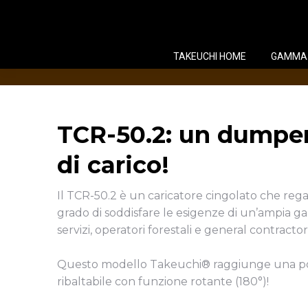
TAKEUCHI HOME
GAMMA
TCR-50.2: un dumper
di carico!
Il TCR-50.2 è un caricatore cingolato che rega
grado di soddisfare le esigenze di un’ampia ga
servizi, operatori forestali e general contractor
Questo modello Takeuchi® raggiunge una porta
ribaltabile con funzione rotante (180°)!