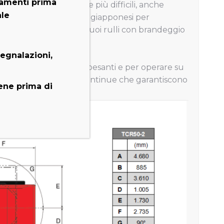
amenti prima
di affrontare le sfide più difficili, anche
ale
udiato dagli ingegneri giapponesi per
arico ottimizzata
e i suoi rulli con brandeggio
segnalazioni,
 trasporto di materiali pesanti e per operare su
 acciaio con saldature continue che garantiscono
iene prima di