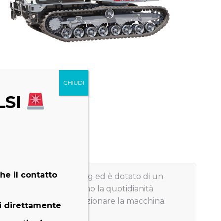
LSI
he il contatto
arico pari a ben 3.700 kg ed è dotato di un
o si facilita al massimo la quotidianità
r continuamente riposizionare la macchina.
i direttamente