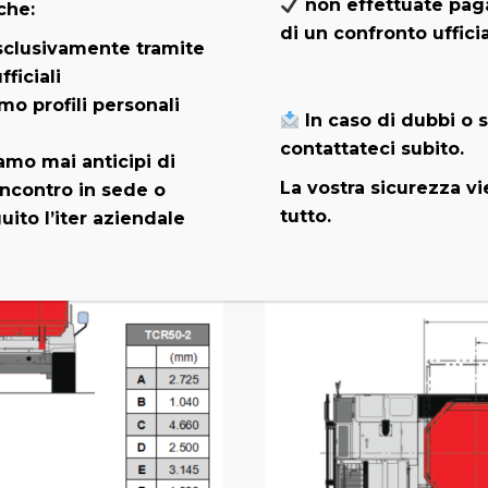
non effettuate pag
che:
° e grazie al suo motore Stage V davvero potente, è capace 
di un confronto uffici
macchine. Il TCR-50.2 Takeuchi® è stato appositamente st
clusivamente tramite
ente: il nuovo dumper ha infatti una
distribuzione del c
fficiali
erfici del terreno.
mo profili personali
In caso di dubbi o 
uelle applicazioni che richiedono bassa pressione al suolo,
contattateci subito.
amo mai anticipi di
aia. Infine, la sua struttura è interamente realizzata in
La vostra sicurezza v
ncontro in sede o
po!
tutto.
ito l’iter aziendale