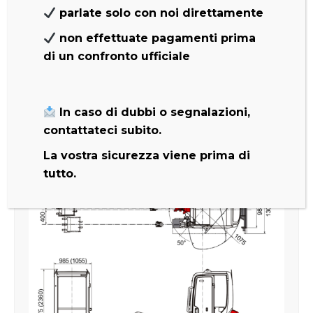
perfetto per voi! Il design innovativo del suo
parlate solo con noi direttamente
avambraccio è infatti ottenuto in un’unica
non effettuate pagamenti prima
fusione, senza saldature.
La pompa a portata variabile del TB216, infine,
di un confronto ufficiale
varia la portata e la pressione in funzione del
carico sul sistema idraulico, per incrementare
la forza di scavo e ridurre i tempi ciclo.
In caso di dubbi o segnalazioni,
contattateci subito.
La vostra sicurezza viene prima di
tutto.