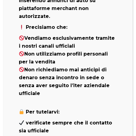
inserendo annunci di auto su
piattaforme merchant non
autorizzate.
PRESTAZIONI
Precisiamo che:
Vendiamo esclusivamente tramite
Il TB-216 vi garantisce risultati ottimi ed è
i nostri canali ufficiali
l’ideale per ogni tipologia di lavoro: versatilità
Non utilizziamo profili personali
e prestazioni unite in un unico modello!
Grazie ad una comoda leva è possibile
variare
per la vendita
la larghezza del carro
, da 980mm a
Non richiediamo mai anticipi di
1300mm: con il carro largo si ha maggiore
denaro senza incontro in sede o
stabilità e capacità di carico laterale, mentre
senza aver seguito l’iter aziendale
con il carro stretto, in sagoma con la
ufficiale
larghezza della macchina, potete accedere
anche a punti molto stretti.
Per tutelarvi:
Se cercate un miniescavatore dotato di
verificate sempre che il contatto
un’
elevata resistenza
a fatica, il TB216 è
sia ufficiale