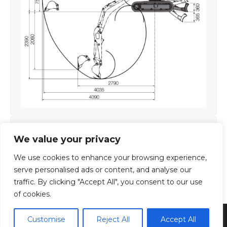
FUNZIONAMENTO
We value your privacy
COMFORT
We use cookies to enhance your browsing experience,
serve personalised ads or content, and analyse our
MANUTENZIONE
traffic. By clicking "Accept All", you consent to our use
of cookies.
Cuneotre s.p.a. | via Torino 216/a - Cuneo 12100- P.Iva
Customise
Reject All
Accept All
01817930041 | Rea CN-137655 | Sdi SUBM70N | Cap. Soc.